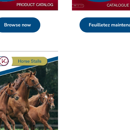
Browse now
Feuilletez mainten