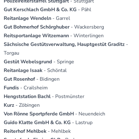
Polizeireiterstaffel Stuttgart
- Stuttgart
Gut Kerschlach GmbH & Co. KG
- Pähl
Reitanlage Wendeln
- Garrel
Gut Bohmerhof Schörghuber
- Wackersberg
Reitsportanlage Witzemann
- Winterlingen
Sächsische Gestütsverwaltung, Hauptgestüt Graditz
-
Torgau
Gestüt Webelsgrund
- Springe
Reitanlage Isaak
- Schöntal
Gut Rosenhof
- Bidingen
Fundis
- Crailsheim
Hengststation Bachl
- Postmünster
Kurz
- Zöbingen
Von Rönne Sportpferde GmbH
- Neuendeich
Guido Klatte GmbH & Co. KG
- Lastrup
Reiterhof Mehlbek
- Mehlbek