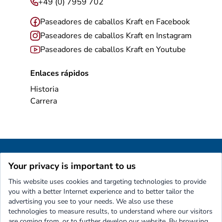
+49 (0) 7959 702
Paseadores de caballos Kraft en Facebook
Paseadores de caballos Kraft en Instagram
Paseadores de caballos Kraft en Youtube
Enlaces rápidos
Historia
Carrera
Aviso legal
Protección de datos
Your privacy is important to us
Condiciones generales de venta
Contacto
This website uses cookies and targeting technologies to provide
Kraft
...mueve a tus caballos!
you with a better Internet experience and to better tailor the
advertising you see to your needs. We also use these
technologies to measure results, to understand where our visitors
are coming from, or to further develop our website. By browsing