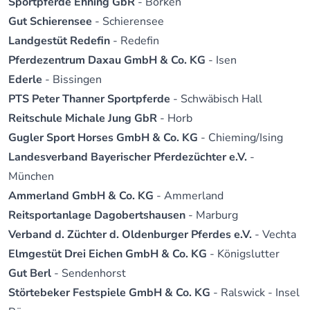
Sportpferde Ehning GbR
- Borken
Gut Schierensee
- Schierensee
Landgestüt Redefin
- Redefin
Pferdezentrum Daxau GmbH & Co. KG
- Isen
Ederle
- Bissingen
PTS Peter Thanner Sportpferde
- Schwäbisch Hall
Reitschule Michale Jung GbR
- Horb
Gugler Sport Horses GmbH & Co. KG
- Chieming/Ising
Landesverband Bayerischer Pferdezüchter e.V.
-
München
Ammerland GmbH & Co. KG
- Ammerland
Reitsportanlage Dagobertshausen
- Marburg
Verband d. Züchter d. Oldenburger Pferdes e.V.
- Vechta
Elmgestüt Drei Eichen GmbH & Co. KG
- Königslutter
Gut Berl
- Sendenhorst
Störtebeker Festspiele GmbH & Co. KG
- Ralswick - Insel