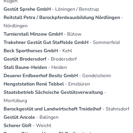
Rügen
Gestüt Sprehe GmbH
- Löningen / Benstrup
Reitstall Petra / Barockpferdeausbildung Nördlingen
-
Nördlingen
Turnierstall Minzow GmbH
- Bütow
Trakehner Gestüt Gut Staffelde GmbH
- Sommerfeld
Beck Sporthorses GmbH
- Kehl
Gestüt Brodersdorf
- Brodersdorf
Stall Baune-Heiden
- Heiden
Deuerer Erdbeerhof Besitz GmbH
- Gondelsheim
Hengststation René Tebbel
- Emsbüren
Staatsbetrieb Sächsische Gestütsverwaltung
-
Moritzburg
Barockgestüt und Landwirtschaft Treidelhof
- Stahnsdorf
Gestüt Ancole
- Balingen
Schorer GbR
- Weicht